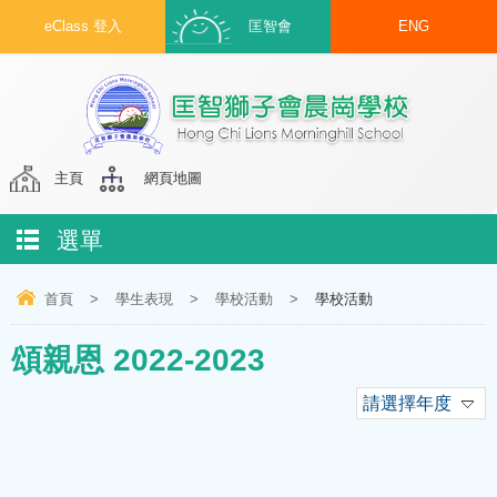
eClass 登入
匡智會
ENG
主頁
網頁地圖
選單
首頁
>
學生表現
>
學校活動
>
學校活動
頌親恩 2022-2023
請選擇年度