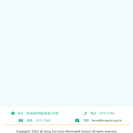
地址：香港跑馬地藍塘道159號
電話：2575 4789
傳真：2574 1943
電郵：
lions@hongchi.org.hk
Copyright│ 2022 @ Hong Chi Lions Morninghill School. All rights reserved.