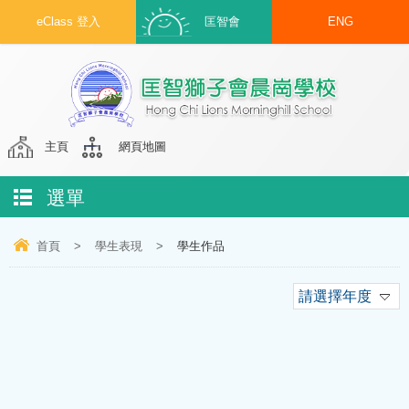
eClass 登入
匡智會
ENG
主頁
網頁地圖
選單
首頁
>
學生表現
>
學生作品
請選擇年度